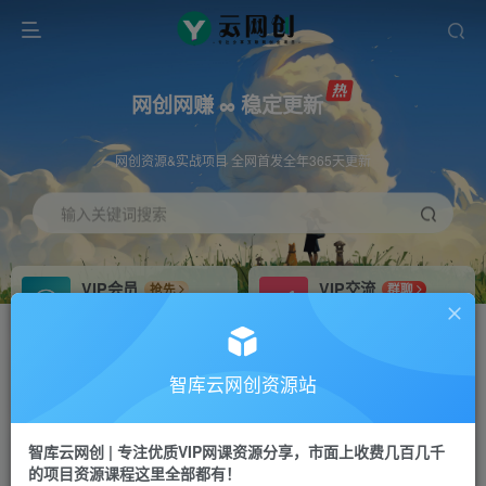
网创网赚 ∞ 稳定更新
网创资源&实战项目 全网首发全年365天更新
输入关键词搜索
VIP会员
VIP交流
抢先
群聊
免费下载全站资源
研究探讨更多创业项目路子。
VIP推广
招募站长
70%分佣
推荐
智库云网创资源站
会员专属推广链接
搭建同款网站，自己当老板
智库云网创 | 专注优质VIP网课资源分享，市面上收费几百几千
网赚网创
APP下载
项目
GO
的项目资源课程这里全部都有！
365天稳定跟新
安卓苹果下载