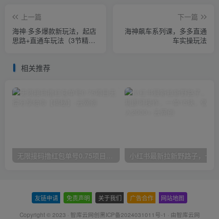
上一篇
下一篇
海神·多多爆款新玩法，​起店
海神飙车系列课，多多直通
思路+直通车玩法（3节精华
车实操玩法
课）
相关推荐
无限接码撸红包单号0.75项目无偿分享给你【揭秘】
小红
友链申请
-
免责声明
-
关于我们
-
广告合作
-
网站地图
Copyright © 2023 ·
智库云网创黑ICP备2024031011号-1
· 由
智库云网