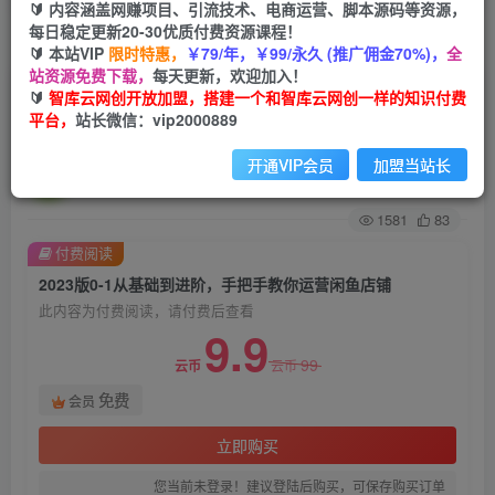
🔰 内容涵盖网赚项目、引流技术、电商运营、脚本源码等资源，
每日稳定更新20-30优质付费资源课程！
首页
创业课程
会员免费
正文
🔰 本站VIP
限时特惠，
￥79/年，￥99/永久 (推广佣金70%)，
全
站资源免费下载，
每天更新，欢迎加入！
2023版0-1从基础到进阶，手把手教你运营闲鱼店
🔰
智库云网创开放加盟，搭建一个和智库云网创一样的知识付费
平台，
站长微信：vip2000889
铺
开通VIP会员
加盟当站长
智库云网创
关注
私信
2年前发布
1581
83
付费阅读
2023版0-1从基础到进阶，手把手教你运营闲鱼店铺
此内容为付费阅读，请付费后查看
9.9
99
云币
云币
免费
会员
立即购买
您当前未登录！建议登陆后购买，可保存购买订单