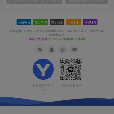
无限接码撸红包单号0.75项目无偿分享给你【揭秘】
小红
友链申请
-
免责声明
-
关于我们
-
广告合作
-
网站地图
Copyright © 2023 ·
智库云网创黑ICP备2024031011号-1
· 由
智库云网
创
强力驱动.
本站已安全运行:
1638天15小时59分17秒
智库云网创系统
扫码加站长微信
3.0