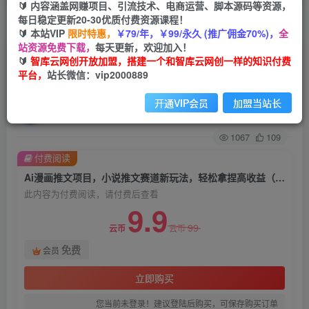
🔰 内容涵盖网赚项目、引流技术、电商运营、脚本源码等资源，
每日稳定更新20-30优质付费资源课程！
首页
创业课程
会员免费
正文
🔰 本站VIP
限时特惠，
￥79/年，￥99/永久 (推广佣金70%)，
全
站资源免费下载，
每天更新，欢迎加入！
Ai漫画推文项目，小说推文赛道新玩法，轻松拿捏
🔰
智库云网创开放加盟，搭建一个和智库云网创一样的知识付费
平台，
站长微信：vip2000889
高收益（软件+教程）
开通VIP会员
加盟当站长
智库云网创
关注
私信
2年前发布
1067
109
付费阅读
Ai漫画推文项目，小说推文赛道新玩法，轻松拿捏高收益（软件+教程）
此内容为付费阅读，请付费后查看
9.9
99
云币
云币
免费
会员
立即购买
您当前未登录！建议登陆后购买，可保存购买订单