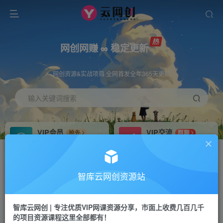
网创网赚 ∞ 稳定更新
网创资源&实战项目 全网首发全年365天更新
输入关键词搜索
VIP会员
VIP交流
抢先
群聊
免费下载全站资源
研究探讨更多创业项目路子。
VIP推广
招募站长
70%分佣
推荐
智库云网创资源站
会员专属推广链接
搭建同款网站，自己当老板
智库云网创 | 专注优质VIP网课资源分享，市面上收费几百几千
网赚网创
APP下载
项目
GO
的项目资源课程这里全部都有！
365天稳定跟新
安卓苹果下载