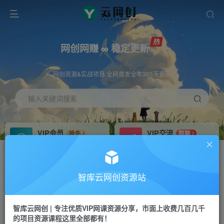
网创网赚 ∞ 稳定更新
网创资源&实战项目 全网首发全年365天更新
输入关键词搜索
VIP会员
VIP交流
抢先
群聊
免费下载全站资源
研究探讨更多创业项目路子。
VIP推广
招募站长
70%分佣
推荐
智库云网创资源站
会员专属推广链接
搭建同款网站，自己当老板
智库云网创 | 专注优质VIP网课资源分享，市面上收费几百几千
网赚网创
APP下载
项目
GO
的项目资源课程这里全部都有！
365天稳定跟新
安卓苹果下载