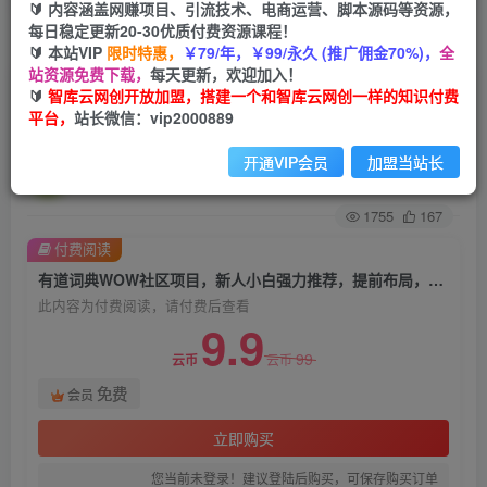
🔰 内容涵盖网赚项目、引流技术、电商运营、脚本源码等资源，
每日稳定更新20-30优质付费资源课程！
首页
创业课程
会员免费
正文
🔰 本站VIP
限时特惠，
￥79/年，￥99/永久 (推广佣金70%)，
全
站资源免费下载，
每天更新，欢迎加入！
有道词典WOW社区项目，新人小白强力推荐，提
🔰
智库云网创开放加盟，搭建一个和智库云网创一样的知识付费
平台，
站长微信：vip2000889
前布局，高速上升期，蓝海项目【揭秘】
开通VIP会员
加盟当站长
智库云网创
关注
私信
2年前发布
1755
167
付费阅读
有道词典WOW社区项目，新人小白强力推荐，提前布局，高速上升期，蓝海项目【揭秘】
此内容为付费阅读，请付费后查看
9.9
99
云币
云币
免费
会员
立即购买
您当前未登录！建议登陆后购买，可保存购买订单