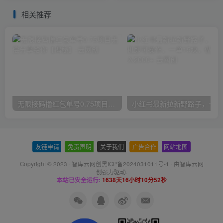
相关推荐
无限接码撸红包单号0.75项目无偿分享给你【揭秘】
小红
友链申请
-
免责声明
-
关于我们
-
广告合作
-
网站地图
Copyright © 2023 ·
智库云网创黑ICP备2024031011号-1
· 由
智库云网
创
强力驱动.
本站已安全运行:
1638天16小时10分52秒