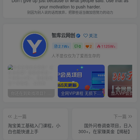
Don't give up just because of what people said. Use that as
your motivation to push harder.
别因为别人说的话而放弃，把那些话当做加倍努力的动力
智库云网创
关注
2.1W+
0
2
1125W+
人不是仅仅为了爱而生存的
你还在到处找项目？还在当韭菜？我靠卖项目一个月收入5万+，曾经我也是个失败者。
全网VIP课程 无损下载~
上一篇
下一篇
淘宝美工基础入门课程，小
国外问卷调查项目，日入
白也能快速上手
300+，在家赚美金【揭秘】