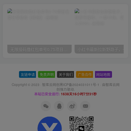
无限接码撸红包单号0.75项目无偿分享给你【揭秘】
小红
友链申请
-
免责声明
-
关于我们
-
广告合作
-
网站地图
Copyright © 2023 ·
智库云网创黑ICP备2024031011号-1
· 由
智库云网
创
强力驱动.
本站已安全运行:
1638天16小时7分31秒