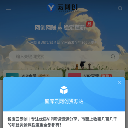
网创网赚 ∞ 稳定更新
网创资源&实战项目 全网首发全年365天更新
输入关键词搜索
VIP会员
VIP交流
抢先
群聊
免费下载全站资源
研究探讨更多创业项目路子。
VIP推广
招募站长
70%分佣
推荐
智库云网创资源站
会员专属推广链接
搭建同款网站，自己当老板
智库云网创 | 专注优质VIP网课资源分享，市面上收费几百几千
网赚网创
APP下载
项目
GO
的项目资源课程这里全部都有！
365天稳定跟新
安卓苹果下载