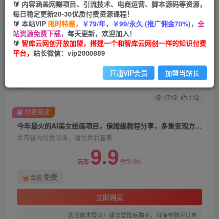
🔰 内容涵盖网赚项目、引流技术、电商运营、脚本源码等资源，
每日稳定更新20-30优质付费资源课程！
首页
创业课程
会员免费
正文
🔰 本站VIP
限时特惠，
￥79/年，￥99/永久 (推广佣金70%)，
全
站资源免费下载，
每天更新，欢迎加入！
今年最火的AI美女绘画项目，保姆级教程分享，多
🔰
智库云网创开放加盟，搭建一个和智库云网创一样的知识付费
平台，
站长微信：vip2000889
重变现方式，让小白轻松上手【揭秘】
开通VIP会员
加盟当站长
智库云网创
关注
私信
2年前发布
1713
112
付费阅读
今年最火的AI美女绘画项目，保姆级教程分享，多重变现方式，让小白轻松上手【揭秘】
此内容为付费阅读，请付费后查看
9.9
99
云币
云币
免费
会员
立即购买
您当前未登录！建议登陆后购买，可保存购买订单