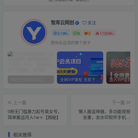
智库云网创
关注
2.1W+
0
2
1125W+
愿你永远活的像个孩子
你还在到处找项目？还在当韭菜？我靠卖项目一个月收入5万+，曾经我也是个失败者。
全网VIP课程 无损下载~
上一篇
下一篇
0粉无门槛暴力起号美女号，
懒人搬运神器，多功能视频
简单搬运月入1w＋【揭秘】
去重，去水印软件手机版
app
相关推荐