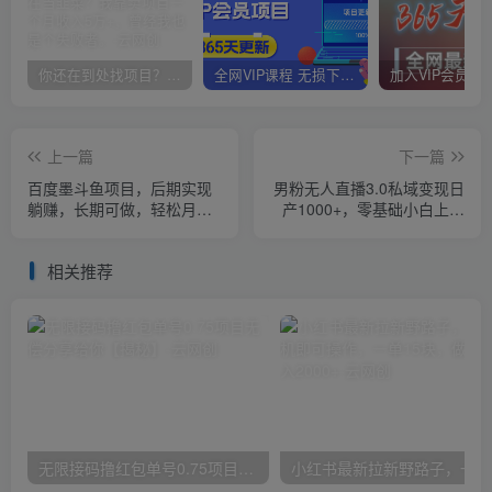
你还在到处找项目？还在当韭菜？我靠卖项目一个月收入5万+，曾经我也是个失败者。
全网VIP课程 无损下载~
上一篇
下一篇
百度墨斗鱼项目，后期实现
男粉无人直播3.0私域变现日
躺赚，长期可做，轻松月入
产1000+，零基础小白上手
10000＋【揭秘】
简单，适合个人或者工作室
相关推荐
无限接码撸红包单号0.75项目无偿分享给你【揭秘】
小红