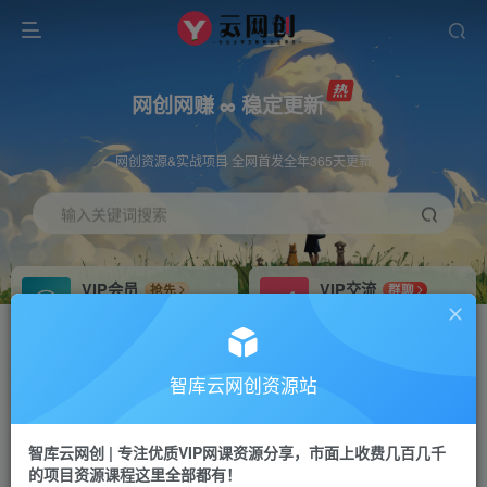
网创网赚 ∞ 稳定更新
网创资源&实战项目 全网首发全年365天更新
输入关键词搜索
VIP会员
VIP交流
抢先
群聊
免费下载全站资源
研究探讨更多创业项目路子。
VIP推广
招募站长
70%分佣
推荐
智库云网创资源站
会员专属推广链接
搭建同款网站，自己当老板
智库云网创 | 专注优质VIP网课资源分享，市面上收费几百几千
网赚网创
APP下载
项目
GO
的项目资源课程这里全部都有！
365天稳定跟新
安卓苹果下载