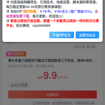
🔰 内容涵盖网赚项目、引流技术、电商运营、脚本源码等资源，
每日稳定更新20-30优质付费资源课程！
首页
创业课程
会员免费
正文
🔰 本站VIP
限时特惠，
￥79/年，￥99/永久 (推广佣金70%)，
全
站资源免费下载，
每天更新，欢迎加入！
微头条暴力涨粉技巧搬运文案就能涨几万粉丝，简
🔰
智库云网创开放加盟，搭建一个和智库云网创一样的知识付费
平台，
站长微信：vip2000889
单0成本，日赚600【揭秘】
开通VIP会员
加盟当站长
智库云网创
关注
私信
2年前发布
1172
142
付费阅读
微头条暴力涨粉技巧搬运文案就能涨几万粉丝，简单0成本，日赚600【揭秘】
此内容为付费阅读，请付费后查看
9.9
99
云币
云币
免费
会员
立即购买
您当前未登录！建议登陆后购买，可保存购买订单