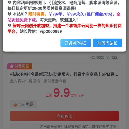
🔰 内容涵盖网赚项目、引流技术、电商运营、脚本源码等资源，
每日稳定更新20-30优质付费资源课程！
首页
创业课程
会员免费
正文
🔰 本站VIP
限时特惠，
￥79/年，￥99/永久 (推广佣金70%)，
全
站资源免费下载，
每天更新，欢迎加入！
抖店oPM排名最新玩法+动销服务，抖音小店商品
🔰
智库云网创开放加盟，搭建一个和智库云网创一样的知识付费
平台，
站长微信：vip2000889
卡oPM算法最新破解玩法，暴力卡排名
开通VIP会员
加盟当站长
智库云网创
关注
私信
2年前发布
1505
122
付费阅读
抖店oPM排名最新玩法+动销服务，抖音小店商品卡oPM算法最新破解玩法，暴力卡排名
此内容为付费阅读，请付费后查看
9.9
99
云币
云币
免费
会员
立即购买
您当前未登录！建议登陆后购买，可保存购买订单