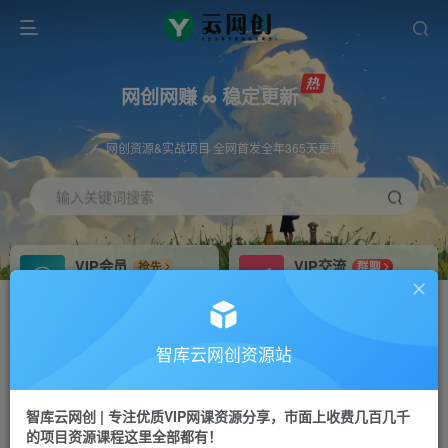
网创网赚 ∞ 稳定更新
网创资源&实战项目 全网首发全年365天更新
输入关键词搜索
VIP会员
VIP交流
抢先
群聊
免费下载全站资源
研究探讨更多创业项目路子。
VIP推广
招募站长
70%分佣
推荐
智库云网创资源站
会员专属推广链接
搭建同款网站，自己当老板
智库云网创 | 专注优质VIP网课资源分享，市面上收费几百几千
网赚网创
APP下载
项目
GO
的项目资源课程这里全部都有！
365天稳定跟新
安卓苹果下载