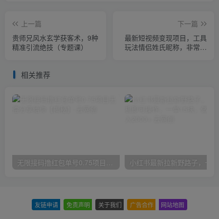
上一篇
下一篇
贵师兄风水玄学获客术，9种
最新短视频变现项目，工具
精准引流绝技（专题课）
玩法情侣姓氏昵称，非常的
简单暴力，适合宝妈学生兼
职做【详细教程】
相关推荐
无限接码撸红包单号0.75项目无偿分享给你【揭秘】
小红
友链申请
-
免责声明
-
关于我们
-
广告合作
-
网站地图