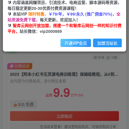
🔰 内容涵盖网赚项目、引流技术、电商运营、脚本源码等资源，
每日稳定更新20-30优质付费资源课程！
首页
创业课程
会员免费
正文
🔰 本站VIP
限时特惠，
￥79/年，￥99/永久 (推广佣金70%)，
全
站资源免费下载，
每天更新，欢迎加入！
2023【阿本小红书无货源电商训练营】保姆级教
🔰
智库云网创开放加盟，搭建一个和智库云网创一样的知识付费
平台，
站长微信：vip2000889
程，从0到1，3天全盘掌握，轻松日入300+
开通VIP会员
加盟当站长
智库云网创
关注
私信
2年前发布
518
136
付费阅读
2023【阿本小红书无货源电商训练营】保姆级教程，从0到1，3天全盘掌握，轻松日入300+
此内容为付费阅读，请付费后查看
9.9
99
云币
云币
免费
会员
立即购买
您当前未登录！建议登陆后购买，可保存购买订单