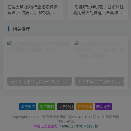
任性大舅·宠物行业短视频运
影视解说特训营，自媒体红
营课(不讲废话)，短视频流
利期最火的赛道（全套课程-
量增长的一层窗户纸，解决
价值999）
流量焦虑&实现降本增效
相关推荐
无限接码撸红包单号0.75项目无偿分享给你【揭秘】
小红
友链申请
-
免责声明
-
关于我们
-
广告合作
-
网站地图
Copyright © 2023 ·
智库云网创黑ICP备2024031011号-1
· 由
智库云网
创
强力驱动.
本站已安全运行:
1638天20小时54分26秒