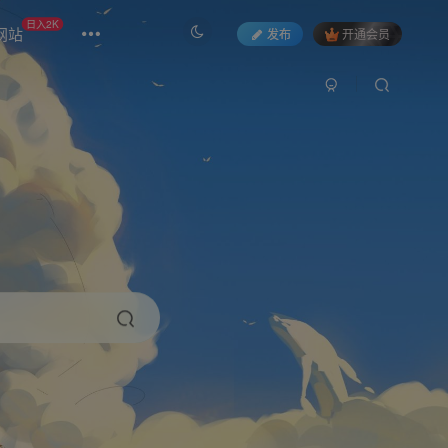
日入2K
网站
发布
开通会员