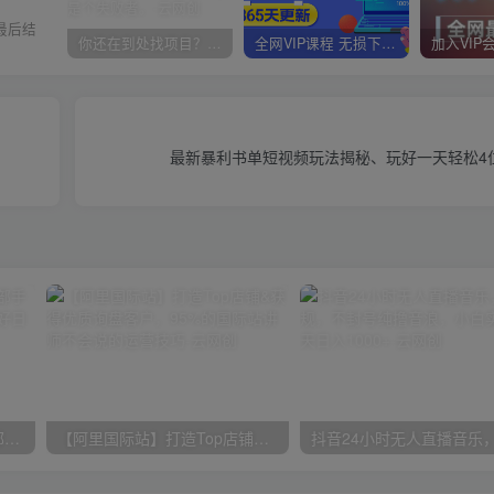
最后结
你还在到处找项目？还在当韭菜？我靠卖项目一个月收入5万+，曾经我也是个失败者。
全网VIP课程 无损下载~
最新暴利书单短视频玩法揭秘、玩好一天轻松4
小红书最新拉新野路子，一部手机即可操作，一单15块，做得好日入2000+
【阿里国际站】打造Top店铺&获得优质询盘客户，​95%的国际站讲师不会说的运营技巧