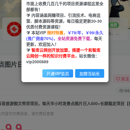
市面上收费几百几千的项目资源课程这里全
部都有！
🔰 内容涵盖网赚项目、引流技术、电商运
营、脚本源码等资源，每日稳定更新20-30
VIP推广
招募站长
70%分佣
推荐
优质付费资源课程！
🔰 本站VIP
限时特惠，
￥79/年，￥99/永久
会员专属推广链接
搭建同款网站，自己当老板
(推广佣金70%)，
全站资源免费下载，
每天
更新，欢迎加入！
🔰
智库云网创开放加盟，搭建一个和智库
云网创一样的知识付费平台，
站长微信：
vip2000889
图片日入500+长期稳定项目【揭秘】
开通VIP会员
加盟当站长
关注
94
抖音旅游图文带货项目，每天半小时发景点图片日入500+长期稳定项目【
此内容为付费阅读，请付费后查看
9.9