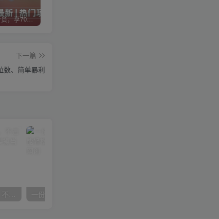
加入VIP会员，享70%的推广提成，免费学习多种网上创业课程，菜鸟秒变大神！
智库云网创【VIP会员专属交流群】
加盟智库云网创，搭建同款项目资源站，实现日入2000+
下一篇
位数、简单暴利
抖音24小时无人直播音乐，不违规，不封号纯撸音浪，小白实操当天日入1000+
一份资料多种变现方式，小白也能轻松上手，日入800不是问题