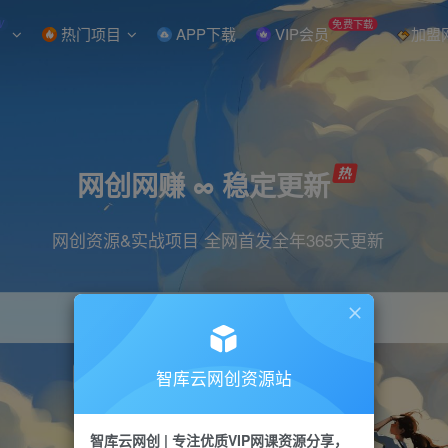
W
免费下载
热门项目
APP下载
VIP会员
加盟
网创网赚 ∞ 稳定更新
网创资源&实战项目 全网首发全年365天更新
智库云网创资源站
引流
抖音
直播
小红书
剪辑
快手
智库云网创 | 专注优质VIP网课资源分享，