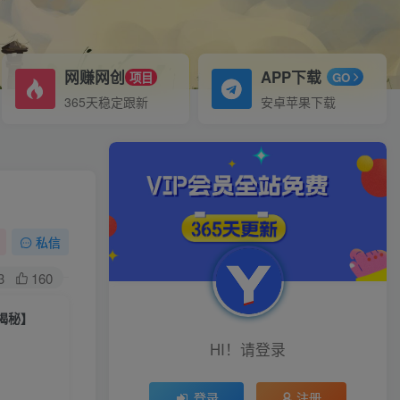
网赚网创
APP下载
项目
GO
365天稳定跟新
安卓苹果下载
私信
3
160
揭秘】
HI！请登录
登录
注册