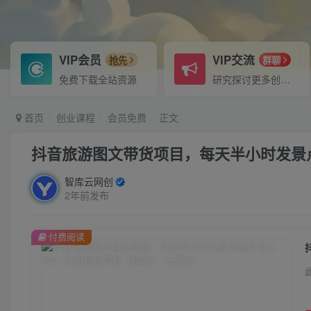
VIP会员
VIP交流
抢先
群聊
免费下载全站资源
研究探讨更多创业项目路子。
首页
创业课程
会员免费
正文
抖音旅游图文带货项目，每天半小时发景点
智库云网创
2年前发布
付费阅读