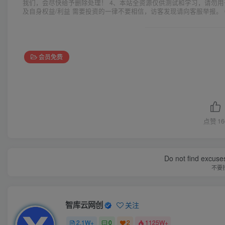
我们，会尽快给予删除处理！ 4、本站全资源仅供测试和学习，请勿用
及自身权益/利益 需要投资的一律不要相信，访客发现请向客服举报。 
会员免费
点赞
16
Do not find excuses
不要
智库云网创
关注
2.1W+
0
2
1125W+