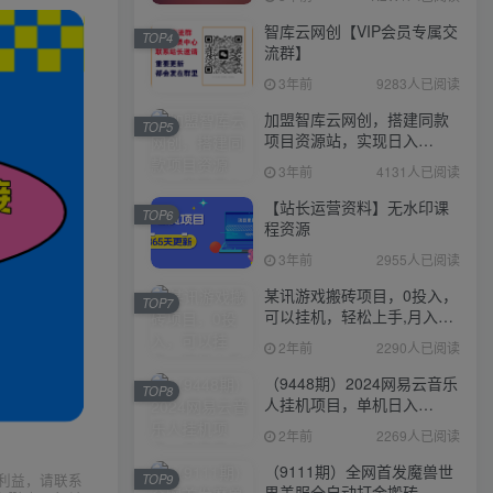
智库云网创【VIP会员专属交
TOP4
流群】
3年前
9283人已阅读
加盟智库云网创，搭建同款
TOP5
项目资源站，实现日入
2000+
3年前
4131人已阅读
【站长运营资料】无水印课
TOP6
程资源
3年前
2955人已阅读
某讯游戏搬砖项目，0投入，
TOP7
可以挂机，轻松上手,月入
3000+上不封顶
2年前
2290人已阅读
（9448期）2024网易云音乐
TOP8
人挂机项目，单机日入
150+，无脑月入5000+
2年前
2269人已阅读
（9111期）全网首发魔兽世
利益，请联系
TOP9
界美服全自动打金搬砖，日