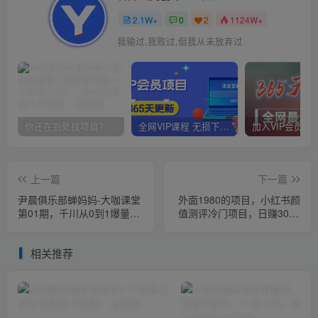
2.1W+
0
2
1124W+
我输过,我败过,但我从未放弃过
你还在到处找项目？还在当韭菜？我靠卖项目一个月收入5万+，曾经我也是个失败者。
全网VIP课程 无损下载~
上一篇
下一篇
尹晨俱乐部蝉妈妈-大咖课堂
外面1980的项目，小红书颜
第01期，千川从0到1爆量投
值测评冷门项目，日赚300+
放模型
【揭秘】
相关推荐