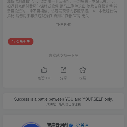
源仅供测试和学习，请勿用于非法操作，一切后果与本站无关。 5、
如遇到充值付费环节课程或软件 请马上删除退出 涉及自身权益/利益
需要投资的一律不要相信，访客发现请向客服举报。 6、本教程仅供
揭秘 请勿用于非法违规操作 否则和作者 官网 无关
THE END
会员免费
喜欢就支持一下吧
点赞
170
分享
收藏
Success is a battle between YOU and YOURSELF only.
成功是一场和自己的比赛
智库云网创
关注