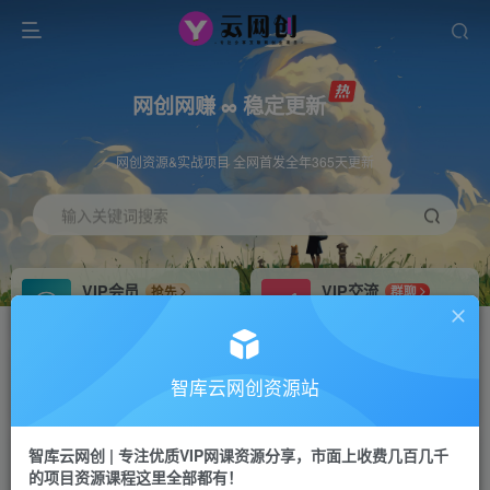
网创网赚 ∞ 稳定更新
网创资源&实战项目 全网首发全年365天更新
输入关键词搜索
VIP会员
VIP交流
抢先
群聊
免费下载全站资源
研究探讨更多创业项目路子。
VIP推广
招募站长
70%分佣
推荐
智库云网创资源站
会员专属推广链接
搭建同款网站，自己当老板
智库云网创 | 专注优质VIP网课资源分享，市面上收费几百几千
网赚网创
APP下载
项目
GO
的项目资源课程这里全部都有！
365天稳定跟新
安卓苹果下载