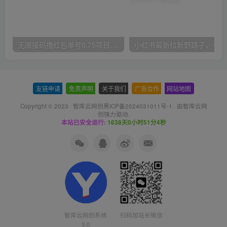
无限接码撸红包单号0.75项目无偿分享给你【揭秘】
小红
友链申请
-
免责声明
-
关于我们
-
广告合作
-
网站地图
Copyright © 2023 ·
智库云网创黑ICP备2024031011号-1
· 由
智库云网
创
强力驱动.
本站已安全运行:
1638天0小时51分4秒
智库云网创系统
扫码加站长微信
3.0