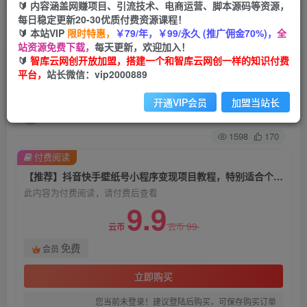
🔰 内容涵盖网赚项目、引流技术、电商运营、脚本源码等资源，
每日稳定更新20-30优质付费资源课程！
首页
创业课程
会员免费
正文
🔰 本站VIP
限时特惠，
￥79/年，￥99/永久 (推广佣金70%)，
全
站资源免费下载，
每天更新，欢迎加入！
【推荐】抖音快手壁纸号小程序变现项目教程，特
🔰
智库云网创开放加盟，搭建一个和智库云网创一样的知识付费
平台，
站长微信：vip2000889
别适合个人做的短视频掘金项目，简单好操作
开通VIP会员
加盟当站长
智库云网创
关注
私信
2年前发布
1598
170
付费阅读
【推荐】抖音快手壁纸号小程序变现项目教程，特别适合个人做的短视频掘金项目，简单好操作
此内容为付费阅读，请付费后查看
9.9
99
云币
云币
免费
会员
立即购买
您当前未登录！建议登陆后购买，可保存购买订单