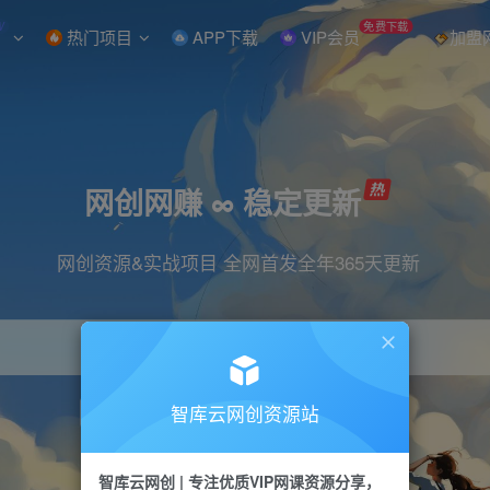
W
免费下载
热门项目
APP下载
VIP会员
加盟
网创网赚 ∞ 稳定更新
网创资源&实战项目 全网首发全年365天更新
智库云网创资源站
引流
抖音
直播
小红书
剪辑
快手
智库云网创 | 专注优质VIP网课资源分享，