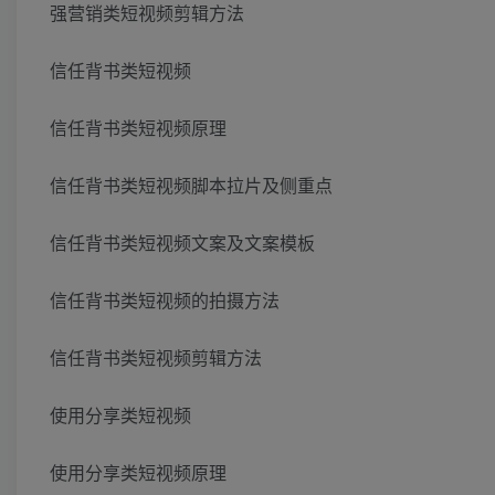
强营销类短视频剪辑方法
信任背书类短视频
信任背书类短视频原理
信任背书类短视频脚本拉片及侧重点
信任背书类短视频文案及文案模板
信任背书类短视频的拍摄方法
信任背书类短视频剪辑方法
使用分享类短视频
使用分享类短视频原理