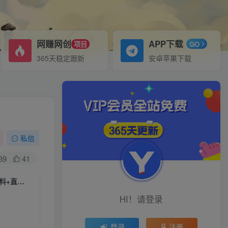
网赚网创
APP下载
项目
GO
365天稳定跟新
安卓苹果下载
私信
39
41
交个朋友短视频新课，教你从0-1做出优秀的电商短视频（全套课程包含资料+直播）
HI！请登录
登录
注册