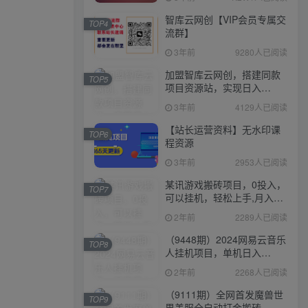
智库云网创【VIP会员专属交
TOP4
流群】
3年前
9280人已阅读
加盟智库云网创，搭建同款
TOP5
项目资源站，实现日入
2000+
3年前
4129人已阅读
【站长运营资料】无水印课
TOP6
程资源
3年前
2953人已阅读
某讯游戏搬砖项目，0投入，
TOP7
可以挂机，轻松上手,月入
3000+上不封顶
2年前
2289人已阅读
（9448期）2024网易云音乐
TOP8
人挂机项目，单机日入
150+，无脑月入5000+
2年前
2268人已阅读
（9111期）全网首发魔兽世
TOP9
界美服全自动打金搬砖，日