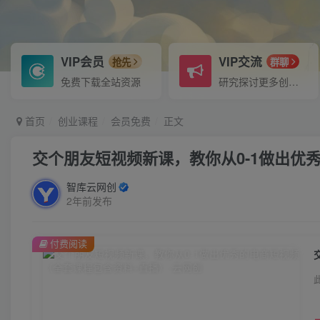
VIP会员
VIP交流
抢先
群聊
免费下载全站资源
研究探讨更多创业项目路子。
首页
创业课程
会员免费
正文
交个朋友短视频新课，教你从0-1做出优
智库云网创
2年前发布
付费阅读