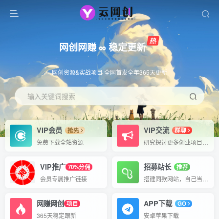
网创网赚 ∞ 稳定更新
网创资源&实战项目 全网首发全年365天更新
输入关键词搜索
VIP会员
VIP交流
抢先
群聊
免费下载全站资源
研究探讨更多创业项目路子。
VIP推广
招募站长
70%分佣
推荐
会员专属推广链接
搭建同款网站，自己当老板
网赚网创
APP下载
项目
GO
365天稳定跟新
安卓苹果下载