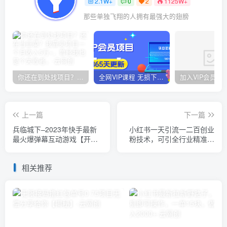
2.1W+
0
2
1125W+
那些单独飞翔的人拥有最强大的翅膀
你还在到处找项目？还在当韭菜？我靠卖项目一个月收入5万+，曾经我也是个失败者。
全网VIP课程 无损下载~
上一篇
下一篇
兵临城下–2023年快手最新
小红书一天引流一二百创业
最火爆弹幕互动游戏【开播
粉技术，可引全行业精准粉
教程+对接报白开通直播权
玩法【仅揭秘】
限】
相关推荐