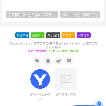
无限接码撸红包单号0.75项目无偿分享给你【揭秘】
小红
友链申请
-
免责声明
-
关于我们
-
广告合作
-
网站地图
Copyright © 2023 ·
智库云网创黑ICP备2024031011号-1
· 由
智库云网
创
强力驱动.
本站已安全运行:
1641天2小时58分55秒
智库云网创系统
扫码加站长微信
3.0