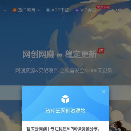
W
免费下载
热门项目
APP下载
VIP会员
网创网赚 ∞ 稳定更新
网创资源&实战项目 全网首发全年365天更新
智库云网创资源站
引流
抖音
直播
小红书
剪辑
快手
智库云网创 | 专注优质VIP网课资源分享，