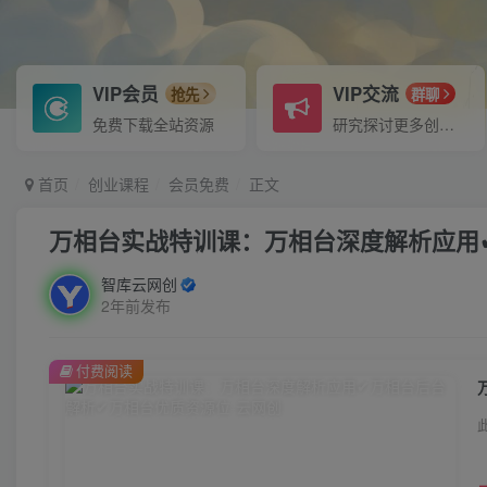
VIP会员
VIP交流
抢先
群聊
免费下载全站资源
研究探讨更多创业项目路子。
首页
创业课程
会员免费
正文
万相台实战特训课：万相台深度解析应用
智库云网创
2年前发布
付费阅读