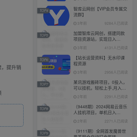
智库云网创【VIP会员专属交
TOP4
流群】
3年前
9284人已阅读
加盟智库云网创，搭建同款
TOP5
项目资源站，实现日入
2000+
3年前
4131人已阅读
【站长运营资料】无水印课
TOP6
程资源
建，提升销
3年前
2956人已阅读
某讯游戏搬砖项目，0投入，
TOP7
可以挂机，轻松上手,月入
额
3000+上不封顶
2年前
2291人已阅读
（9448期）2024网易云音乐
TOP8
人挂机项目，单机日入
150+，无脑月入5000+
2年前
2271人已阅读
（9111期）全网首发魔兽世
TOP9
界美服全自动打金搬砖，日