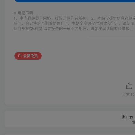
©
版权声明
1、本内容转载于网络，版权归原作者所有！ 2、本站仅提供信息存储
我们，会尽快给予删除处理！ 4、本站全资源仅供测试和学习，请勿用
及自身权益/利益 需要投资的一律不要相信，访客发现请向客服举报。 
会员免费
点赞
10
things