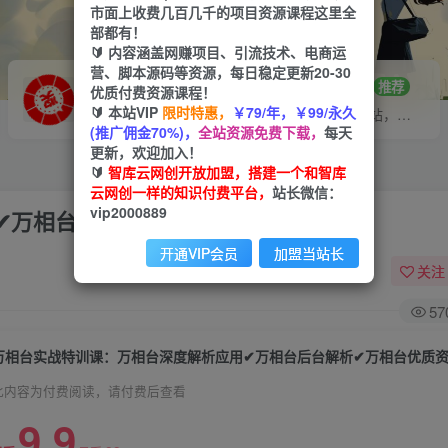
市面上收费几百几千的项目资源课程这里全
部都有！
🔰 内容涵盖网赚项目、引流技术、电商运
营、脚本源码等资源，每日稳定更新20-30
VIP推广
招募站长
70%分佣
推荐
优质付费资源课程！
🔰 本站VIP
限时特惠，
￥79/年，￥99/永久
会员专属推广链接
搭建同款网站，自己当老板
(推广佣金70%)，
全站资源免费下载，
每天
更新，欢迎加入！
🔰
智库云网创开放加盟，搭建一个和智库
云网创一样的知识付费平台，
站长微信：
vip2000889
✔万相台后台解析✔万相台优质资源位
开通VIP会员
加盟当站长
关注
57
万相台实战特训课：万相台深度解析应用✔万相台后台解析✔万相台优质
此内容为付费阅读，请付费后查看
9.9