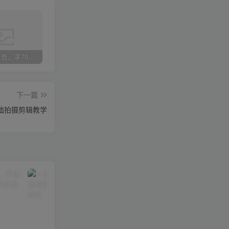
加入VIP会员，享70%的推广提成，免费学习多种网上创业课程，菜鸟秒变大神！
智库云网创【VIP会员专属交流群】
加盟智库云网创，搭建同款项目资源站，实现日入2000+
下一篇
基础拍摄剪辑教学