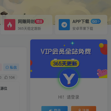
网赚网创
APP下载
项目
GO
365天稳定跟新
安卓苹果下载
私信
0
104
资源位
HI！请登录
登录
注册