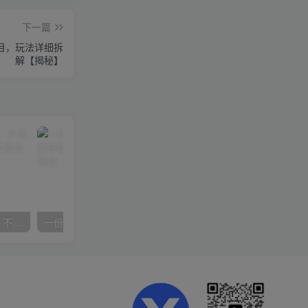
下一篇
目，玩法详细拆
解【揭秘】
抖音24小时无人直播音乐，不违规，不封号纯撸音浪，小白实操当天日入1000+
一份资料多种变现方式，小白也能轻松上手，日入800不是问题