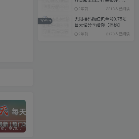
入1000+，简单好操作，保
2年前
2213人已阅读
姆级教学
无限接码撸红包单号0.75项
TOP10
目无偿分享给你【揭秘】
2年前
2170人已阅读
加入VIP会员，享70%的推广提成，免费学习多种网上创业课程，菜鸟秒变大神！
智库云网创【VIP会员专属交流群】
加盟智库云网创，搭建同款项目资源站，实现日入2000+