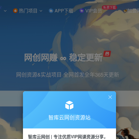
W
免费下载
热门项目
APP下载
VIP会员
加盟
网创网赚 ∞ 稳定更新
网创资源&实战项目 全网首发全年365天更新
智库云网创资源站
引流
抖音
直播
小红书
剪辑
快手
智库云网创 | 专注优质VIP网课资源分享，