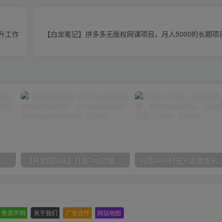
提升工作
【白龙笔记】拼多多无版权网课项目，月入5000的长期项
小红书最新拉新野路子，一部手机即可操作，一单15块，做得好日入2000+
【阿里国际站】打造Top店铺&获得优质询盘客户，​95%的国际站讲师不会说的运营技巧
免责声明
-
关于我们
-
广告合作
-
网站地图