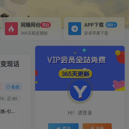
网赚网创
APP下载
项目
GO
365天稳定跟新
安卓苹果下载
+变现话
私信
74
60
2023年最新自动裂变5g创业粉项目，日进斗金，单天引流100+秒返号卡渠道+引流方法+变现话术【揭秘】
HI！请登录
登录
注册