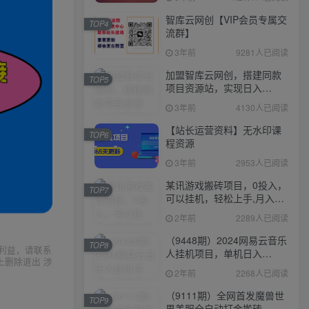
智库云网创【VIP会员专属交
TOP4
流群】
3年前
9281人已阅读
加盟智库云网创，搭建同款
TOP5
项目资源站，实现日入
2000+
3年前
4130人已阅读
【站长运营资料】无水印课
TOP6
程资源
3年前
2953人已阅读
某讯游戏搬砖项目，0投入，
TOP7
可以挂机，轻松上手,月入
3000+上不封顶
2年前
2289人已阅读
（9448期）2024网易云音乐
TOP8
利益，请联系
人挂机项目，单机日入
上删除退出 涉
150+，无脑月入5000+
2年前
2268人已阅读
（9111期）全网首发魔兽世
TOP9
界美服全自动打金搬砖，日