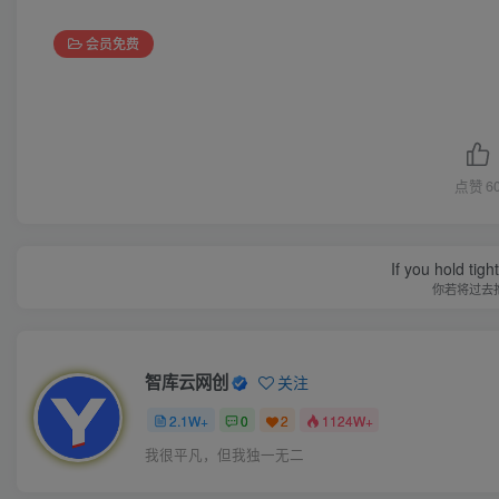
会员免费
点赞
6
If you hold tig
你若将过去
智库云网创
关注
2.1W+
0
2
1124W+
我很平凡，但我独一无二