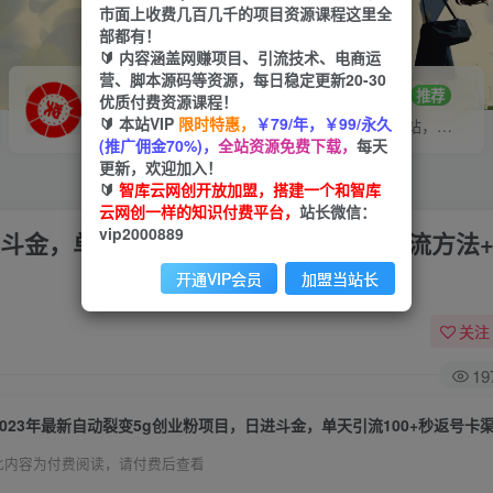
市面上收费几百几千的项目资源课程这里全
部都有！
🔰 内容涵盖网赚项目、引流技术、电商运
营、脚本源码等资源，每日稳定更新20-30
VIP推广
招募站长
70%分佣
推荐
优质付费资源课程！
🔰 本站VIP
限时特惠，
￥79/年，￥99/永久
会员专属推广链接
搭建同款网站，自己当老板
(推广佣金70%)，
全站资源免费下载，
每天
更新，欢迎加入！
🔰
智库云网创开放加盟，搭建一个和智库
云网创一样的知识付费平台，
站长微信：
vip2000889
进斗金，单天引流100+秒返号卡渠道+引流方法
开通VIP会员
加盟当站长
关注
19
此内容为付费阅读，请付费后查看