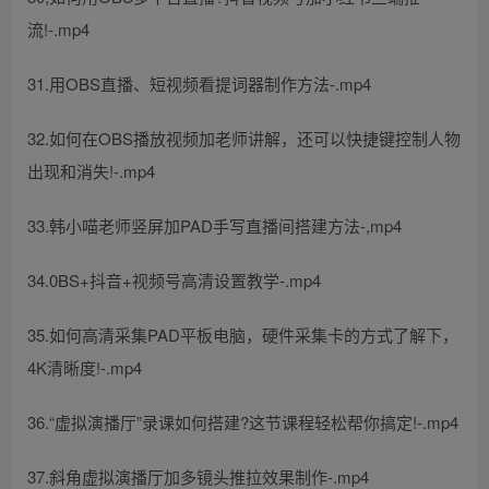
流!-.mp4
31.用OBS直播、短视频看提词器制作方法-.mp4
32.如何在OBS播放视频加老师讲解，还可以快捷键控制人物
出现和消失!-.mp4
33.韩小喵老师竖屏加PAD手写直播间搭建方法-,mp4
34.0BS+抖音+视频号高清设置教学-.mp4
35.如何高清采集PAD平板电脑，硬件采集卡的方式了解下，
4K清晰度!-.mp4
36.“虚拟演播厅”录课如何搭建?这节课程轻松帮你搞定!-.mp4
37.斜角虚拟演播厅加多镜头推拉效果制作-.mp4