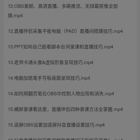
12.OBS美颜、高清直播、多路推流、无绿幕抠像全部
搞.mp4
12.直播伴侣采集平板电脑（PAD）直播间搭建技巧.mp4
13.PPT如何自己能看脚本台词录课和直播技巧.mp4
13.老师卡通头像&虚拟形象呈现技巧.mp4
14.电脑加纸笔手写板画面呈现技巧.mp4
14.如何用翻页笔在OBS中控制人物出现和消失.mp4
15.横屏录课看这里，直播伴侣四种录课方法全掌握.mp4
15.竖屏OBS设置加竖屏抖音直播设置技巧.mp4