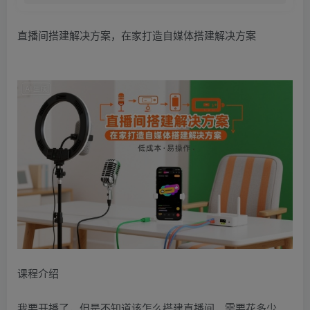
直播间搭建解决方案，在家打造自媒体搭建解决方案
课程介绍
我要开播了，但是不知道该怎么搭建直播间，需要花多少