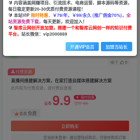
🔰 内容涵盖网赚项目、引流技术、电商运营、脚本源码等资源，
每日稳定更新20-30优质付费资源课程！
首页
创业课程
会员免费
正文
🔰 本站VIP
限时特惠，
￥79/年，￥99/永久 (推广佣金70%)，
全
站资源免费下载，
每天更新，欢迎加入！
直播间搭建解决方案，在家打造自媒体搭建解决方
🔰
智库云网创开放加盟，搭建一个和智库云网创一样的知识付费
平台，
站长微信：vip2000889
案
开通VIP会员
加盟当站长
智库云网创
关注
私信
9个月前发布
7
0
付费资源
直播间搭建解决方案，在家打造自媒体搭建解决方案
此内容为付费资源，请付费后查看
9.9
限时特惠
99
云币
云币
免费
会员
立即购买
您当前未登录！建议登陆后购买，可保存购买订单