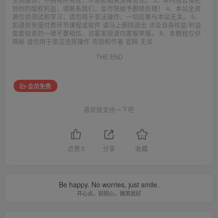
空间服务，不拥有所有权，不承担相关法律责任。 3、本内容若侵犯
到你的版权利益，请联系我们，会尽快给予删除处理！ 4、本站全资
源仅供测试和学习，请勿用于非法操作，一切后果与本站无关。 5、
如遇到充值付费环节课程或软件 请马上删除退出 涉及自身权益/利益
需要投资的一律不要相信，访客发现请向客服举报。 6、本教程仅供
揭秘 请勿用于非法违规操作 否则和作者 官网 无关
THE END
会员免费
喜欢就支持一下吧
点赞
0
分享
收藏
Be happy. No worries, just smile.
开心点，别担心，微笑就好