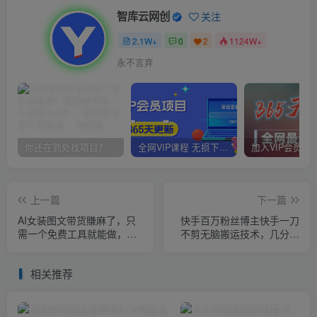
智库云网创
关注
2.1W+
0
2
1124W+
永不言弃
你还在到处找项目？还在当韭菜？我靠卖项目一个月收入5万+，曾经我也是个失败者。
全网VIP课程 无损下载~
上一篇
下一篇
AI女装图文带货賺麻了，只
快手百万粉丝博主快手一刀
需一个免费工具就能做，手
不剪无脑搬运技术，几分钟
把手教会你！
就能搞定一条作品，条条过
同框
相关推荐