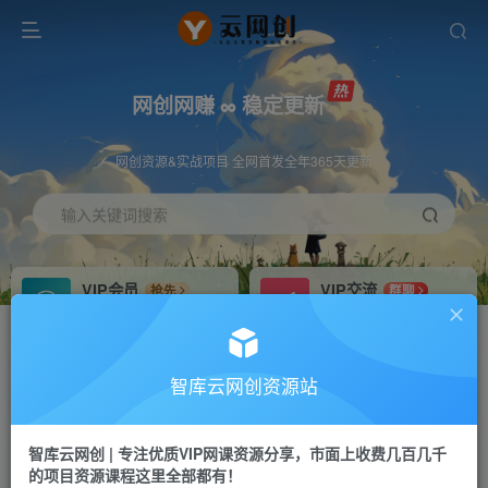
网创网赚 ∞ 稳定更新
网创资源&实战项目 全网首发全年365天更新
输入关键词搜索
VIP会员
VIP交流
抢先
群聊
免费下载全站资源
研究探讨更多创业项目路子。
VIP推广
招募站长
70%分佣
推荐
智库云网创资源站
会员专属推广链接
搭建同款网站，自己当老板
智库云网创 | 专注优质VIP网课资源分享，市面上收费几百几千
网赚网创
APP下载
项目
GO
的项目资源课程这里全部都有！
365天稳定跟新
安卓苹果下载