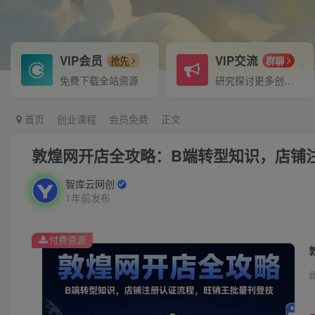
VIP会员
VIP交流
抢先
群聊
免费下载全站资源
研究探讨更多创业项目路子。
首页
创业课程
会员免费
正文
敦煌网开店全攻略：B端转型知识，店铺
智库云网创
1年前发布
付费资源