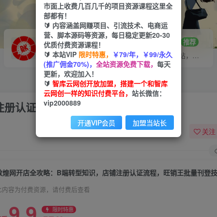
市面上收费几百几千的项目资源课程这里全
部都有！
🔰 内容涵盖网赚项目、引流技术、电商运
营、脚本源码等资源，每日稳定更新20-30
VIP推广
招募站长
70%分佣
推荐
优质付费资源课程！
🔰 本站VIP
限时特惠，
￥79/年，￥99/永久
会员专属推广链接
搭建同款网站，自己当老板
(推广佣金70%)，
全站资源免费下载，
每天
更新，欢迎加入！
🔰
智库云网创开放加盟，搭建一个和智库
云网创一样的知识付费平台，
站长微信：
vip2000889
注册认证流程，旺销王批量刊登技
开通VIP会员
加盟当站长
关注
敦煌网开店全攻略：B端转型知识，店铺注册认证流程，旺销王批量刊登
此内容为付费资源，请付费后查看
9.9
限时特惠