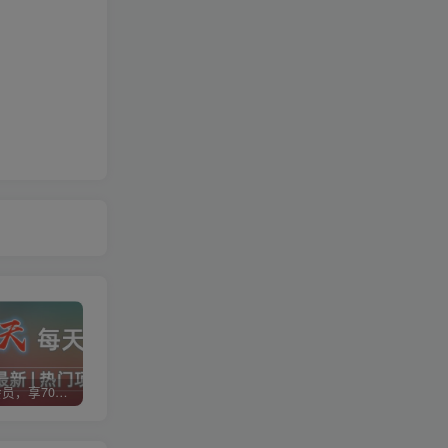
加入VIP会员，享70%的推广提成，免费学习多种网上创业课程，菜鸟秒变大神！
智库云网创【VIP会员专属交流群】
加盟智库云网创，搭建同款项目资源站，实现日入2000+