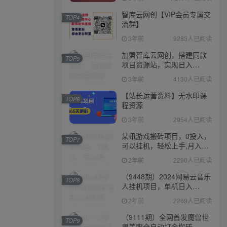
智库云网创【VIP会员专属交
TOP4
流群】
3年前
9283人已阅读
加盟智库云网创，搭建同款
TOP5
项目资源站，实现日入
2000+
3年前
4130人已阅读
【站长运营资料】无水印课
TOP6
程资源
3年前
2954人已阅读
某讯游戏搬砖项目，0投入，
TOP7
可以挂机，轻松上手,月入
3000+上不封顶
2年前
2290人已阅读
（9448期）2024网易云音乐
TOP8
人挂机项目，单机日入
150+，无脑月入5000+
2年前
2269人已阅读
（9111期）全网首发魔兽世
TOP9
界美服全自动打金搬砖，日