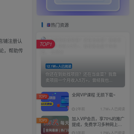
热门资源
店铺注册认
TOP1
论，帮助传
12.1W+人已阅读
你还在到处找项目？还在当韭菜？我靠
卖项目一个月收入5万+，曾经我也...
全网VIP课程 无损下载~
TOP2
2年前
1.7W+人已阅读
加入VIP会员，享70%的推广
TOP3
提成，免费学习多种网上创
业课程，菜鸟秒变大神！
3年前
1.2W+人已阅读