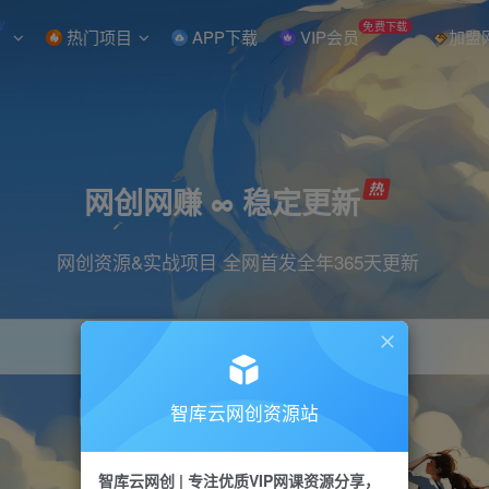
W
免费下载
热门项目
APP下载
VIP会员
加盟
网创网赚 ∞ 稳定更新
网创资源&实战项目 全网首发全年365天更新
智库云网创资源站
引流
抖音
直播
小红书
剪辑
快手
智库云网创 | 专注优质VIP网课资源分享，