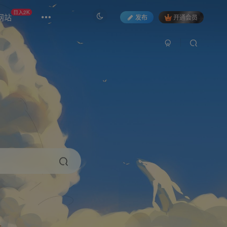
日入2K
网站
发布
开通会员