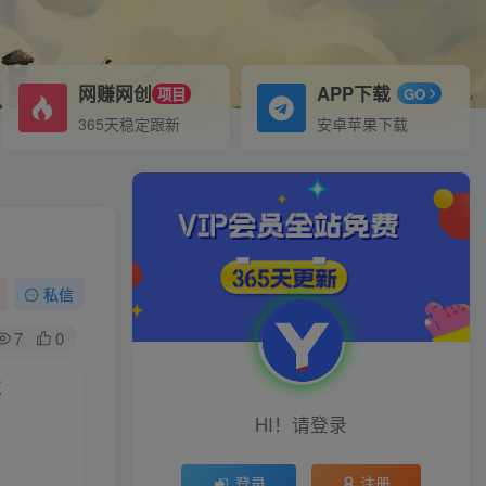
网赚网创
APP下载
项目
GO
365天稳定跟新
安卓苹果下载
私信
7
0
技
HI！请登录
登录
注册