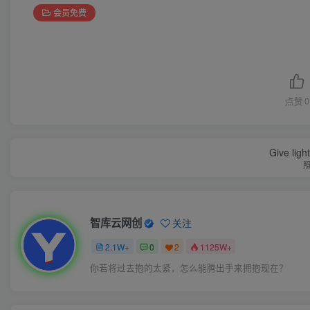
会员免费
点赞
0
Give ligh
智库云网创
关注
2.1W+
0
2
1125W+
你若将过去抱的太紧，怎么能腾出手来拥抱现在？