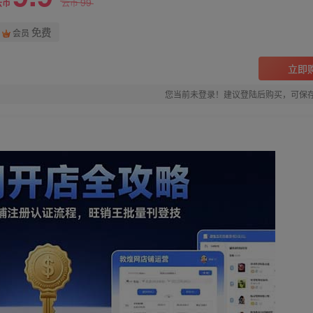
99
云币
云币
免费
会员
立即
您当前未登录！建议登陆后购买，可保