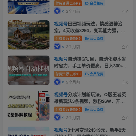
化，高效提升投放收益
付费资源
9.9
会员免费
云币
2个月前
0
视频号
田园视频玩法，情感温馨治
愈，4天收益3294，变现能力强，小
白可操作，实操全流程拆解
付费资源
9.9
会员免费
云币
2个月前
0
视频号
自动挂G项目，自动化脚本省
时省力，手工单价更高，日入300+全
网最稳【揭秘】
付费资源
9.9
会员免费
云币
2个月前
0
视频号
分成计划新玩法，Q版王者英
雄新玩法3条视频，涨粉26W，开启
AI变现新路径
付费资源
9.9
会员免费
云币
2个月前
0
视频号
3个月变现24319元，新手2天